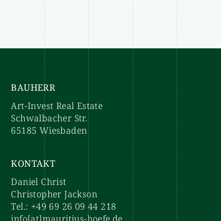
ermächtigt hat, das Bieterverfahren für das
Areal der bisherigen „City-Passage“ durch eine
Zuschlagserteilung an die Art-Invest Real
Estate Management GmbH & Co. KG (Art-
Invest) erfolgreich zu beenden, hat ...
Diese News als PDF runterladen
BAUHERR
Art-Invest Real Estate
Schwalbacher Str.
65185 Wiesbaden
KONTAKT
Daniel Christ
Christopher Jackson
Tel.:
+49 69 26 09 44 218
info[at]mauritius-hoefe.de