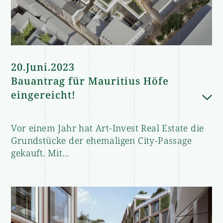
20.Juni.2023
Bauantrag für Mauritius Höfe
eingereicht!
Vor einem Jahr hat Art-Invest Real Estate die
Vor einem Jahr hat Art-Invest Real Estate die
Grundstücke der ehemaligen City-Passage
Grundstücke der ehemaligen City-Passage
gekauft. Mit…
gekauft. Mit der Einreichung des Bauantrags
wurde nun ein wichtiges Etappenziel auf dem
Weg zur Projektrealisierung erreicht.„Nach
umfänglichen Planungen und intensiven
Abstimmungen mit den Behörden haben wir
– insbesondere mit Unterstützung der SEG –